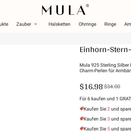
ukte
Zauber
Halsketten
Ohrringe
Ringe
Ar
Typ
Einhorn-Stern
arbe
Them
Farbe
Thema
ot
Leuch
Mula 925 Sterling Silber
Charm-Perlen für Armbän
osa
Alpha
rün
Symbol
$16.98
$34.00
ila
Stern
old-gelb
Urlau
Für 6 kaufen und 1 GRA
Freund
Kaufen Sie
2
und spar
Tiere 
Kaufen Sie
3
und spar
Hobby
Kaufen Sie
5
und spar
Natur