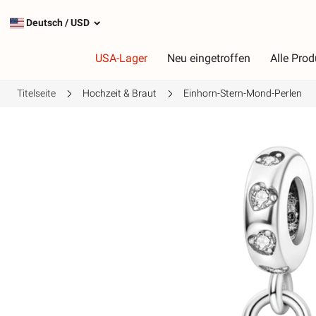
Deutsch
/
USD
USA-Lager
Neu eingetroffen
Alle Prod
Titelseite
Hochzeit & Braut
Einhorn-Stern-Mond-Perlen
Typ
F
Die beliebtesten Charms
R
Silberanhänger
R
Baumelnde Charms
G
Sicherheitsketten
L
G