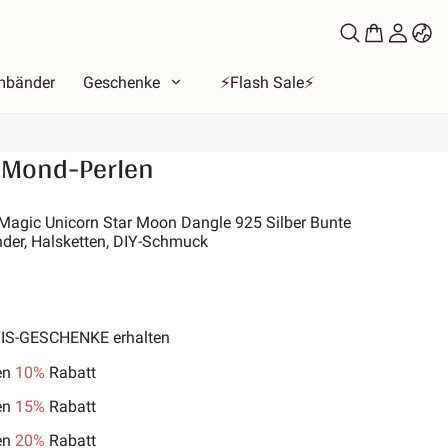
mbänder
Geschenke
⚡️Flash Sale⚡️
-Mond-Perlen
a
tend
 Magic Unicorn Star Moon Dangle 925 Silber Bunte
der, Halsketten, DIY-Schmuck
bet
e der Liebe
 Mond & Sonne
b
TIS-GESCHENKE erhalten
e der Familie
en
10%
Rabatt
& Haustiere
en
15%
Rabatt
s
en
20%
Rabatt