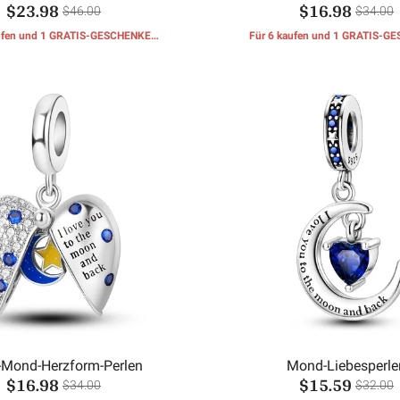
$23.98
$16.98
$46.00
$34.00
aufen und 1 GRATIS-GESCHENKE
Für 6 kaufen und 1 GRATIS-G
erhalten
erhalten
-Mond-Herzform-Perlen
Mond-Liebesperle
$16.98
$15.59
$34.00
$32.00