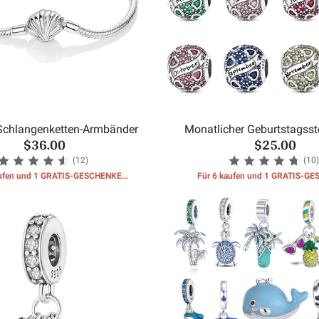
Schlangenketten-Armbänder
Monatlicher Geburtstagsste
$36.00
$25.00
Perlen
(12)
(10)
aufen und 1 GRATIS-GESCHENKE
Für 6 kaufen und 1 GRATIS-G
erhalten
erhalten