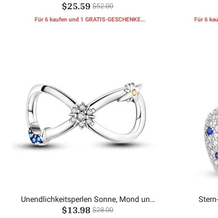
$25.59
$52.00
Für 6 kaufen und 1 GRATIS-GESCHENKE
Für 6 k
erhalten
Unendlichkeitsperlen Sonne, Mond und
Stern
$13.98
Sterne
$28.00