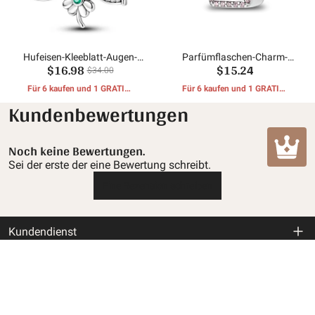
Hufeisen-Kleeblatt-Augen-
Parfümflaschen-Charm-
$16.98
$15.24
Anhänger
Perlen
$34.00
Für 6 kaufen und 1 GRATIS-
Für 6 kaufen und 1 GRATIS-
GESCHENKE erhalten
GESCHENKE erhalten
Kundenbewertungen
Noch keine Bewertungen.
Sei der erste der eine Bewertung schreibt.
Eine Rezension schreiben
Kundendienst
Rückgabe- und Rückerstattungsrichtlinie
Informationen Mula
Versandbedingungen
Über uns
Kontaktiere uns