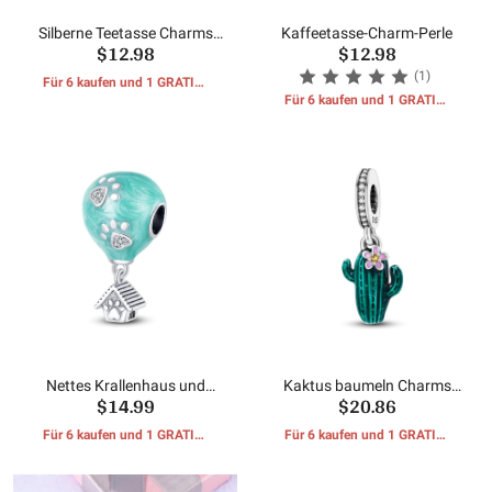
Silberne Teetasse Charms
Kaffeetasse-Charm-Perle
$12.98
$12.98
Perlen
(1)
Für 6 kaufen und 1 GRATIS-
GESCHENKE erhalten
Für 6 kaufen und 1 GRATIS-
GESCHENKE erhalten
Nettes Krallenhaus und
Kaktus baumeln Charms
$14.99
$20.86
Heißluftballonperlen
Perlen
Für 6 kaufen und 1 GRATIS-
Für 6 kaufen und 1 GRATIS-
GESCHENKE erhalten
GESCHENKE erhalten