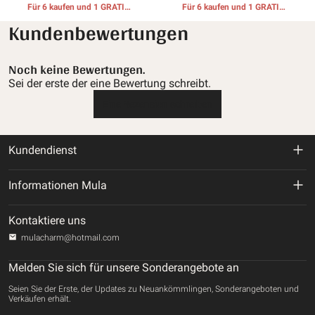
Für 6 kaufen und 1 GRATIS-
Für 6 kaufen und 1 GRATIS-
GESCHENKE erhalten
GESCHENKE erhalten
Kundenbewertungen
Noch keine Bewertungen.
Sei der erste der eine Bewertung schreibt.
Eine Rezension schreiben
Kundendienst
Rückgabe- und Rückerstattungsrichtlinie
Informationen Mula
Versandbedingungen
Über uns
Kontaktiere uns
Datenschutz-Bestimmungen
mulacharm@hotmail.com
Verfolgen Sie Ihre Bestellung
Nutzungsbedingungen
Melden Sie sich für unsere Sonderangebote an
Kontaktiere uns
Seien Sie der Erste, der Updates zu Neuankömmlingen, Sonderangeboten und
Zahlungsmethode
Verkäufen erhält.