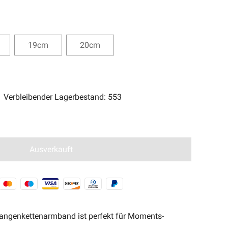
ent Magic-Serie🧿
19cm
20cm
Verbleibender Lagerbestand
:
553
Ausverkauft
angenkettenarmband ist perfekt für Moments-