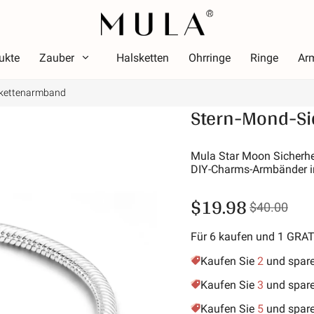
ukte
Zauber
Halsketten
Ohrringe
Ringe
Ar
skettenarmband
Typ
Stern-Mond-Si
arbe
Them
Farbe
Thema
ot
Leuch
Mula Star Moon Sicherhei
DIY-Charms-Armbänder im
osa
Alpha
rün
Symbol
$19.98
$40.00
ila
Stern
old-gelb
Urlau
Für 6 kaufen und 1 GRA
Freund
Kaufen Sie
2
und spar
Tiere 
Kaufen Sie
3
und spar
Hobby
Kaufen Sie
5
und spar
Natur