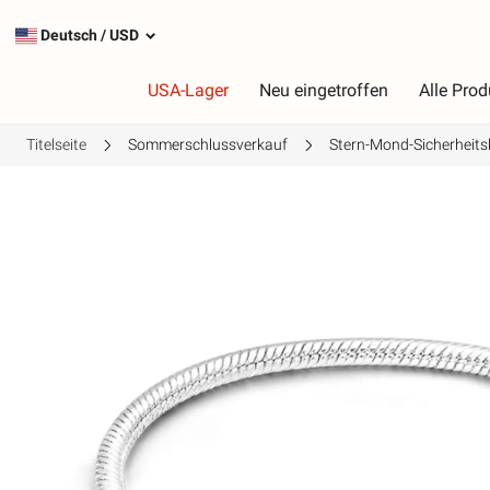
Deutsch
/
USD
USA-Lager
Neu eingetroffen
Alle Prod
Titelseite
Sommerschlussverkauf
Stern-Mond-Sicherheit
Typ
F
Die beliebtesten Charms
R
Silberanhänger
R
Baumelnde Charms
G
Sicherheitsketten
L
G