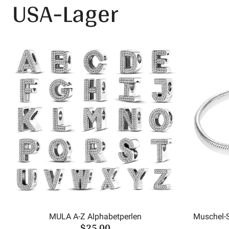
USA-Lager
MULA A-Z Alphabetperlen
Muschel-
$25.00