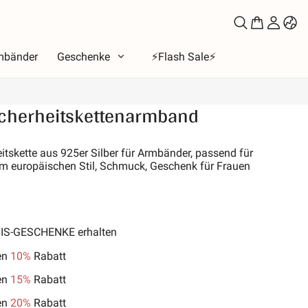
mbänder
Geschenke
⚡️Flash Sale⚡️
cherheitskettenarmband
a
tend
tskette aus 925er Silber für Armbänder, passend für
 europäischen Stil, Schmuck, Geschenk für Frauen
bet
e der Liebe
 Mond & Sonne
b
TIS-GESCHENKE erhalten
e der Familie
en
10%
Rabatt
& Haustiere
en
15%
Rabatt
s
en
20%
Rabatt