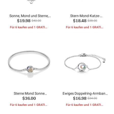
Sonne, Mond und Sterne,
Stern-Mond-Katze-
$19.98
$18.48
Sicherheitskette,
Kettenarmband
$40.00
$38.00
Schlangenknochen-Armband
Für 6 kaufen und 1 GRATIS-
Für 6 kaufen und 1 GRATIS-
GESCHENKE erhalten
GESCHENKE erhalten
Sterne Mond Sonne
Ewiges Doppelring-Armband
$36.00
$16.98
Armbänder
mit farbigem Zirkonia
$34.00
Für 6 kaufen und 1 GRATIS-
Für 6 kaufen und 1 GRATIS-
GESCHENKE erhalten
GESCHENKE erhalten