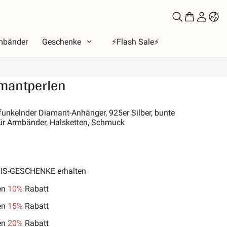
mbänder
Geschenke
⚡️Flash Sale⚡️
mantperlen
a
tend
 funkelnder Diamant-Anhänger, 925er Silber, bunte
ür Armbänder, Halsketten, Schmuck
bet
e der Liebe
 Mond & Sonne
b
TIS-GESCHENKE erhalten
e der Familie
en
10%
Rabatt
& Haustiere
en
15%
Rabatt
s
en
20%
Rabatt