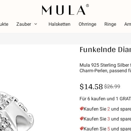
ukte
Zauber
Halsketten
Ohrringe
Ringe
Ar
Typ
Funkelnde Dia
arbe
Them
Farbe
Thema
ot
Leuch
Mula 925 Sterling Silber
Charm-Perlen, passend f
osa
Alpha
rün
Symbol
$14.58
$26.99
ila
Stern
old-gelb
Urlau
Für 6 kaufen und 1 GRA
Freund
Kaufen Sie
2
und spar
Tiere 
Kaufen Sie
3
und spar
Hobby
Kaufen Sie
5
und spar
Natur