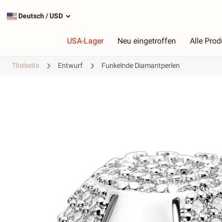
Deutsch
/
USD
USA-Lager
Neu eingetroffen
Alle Prod
Titelseite
Entwurf
Funkelnde Diamantperlen
Typ
F
Die beliebtesten Charms
R
Silberanhänger
R
Baumelnde Charms
G
Sicherheitsketten
L
G