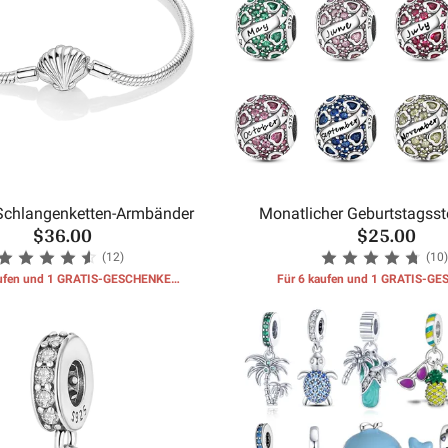
Schlangenketten-Armbänder
Monatlicher Geburtstagsste
$36.00
$25.00
Perlen
(12)
(10)
aufen und 1 GRATIS-GESCHENKE
Für 6 kaufen und 1 GRATIS-G
erhalten
erhalten