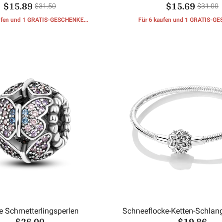
$15.89
$15.69
$31.50
$31.00
aufen und 1 GRATIS-GESCHENKE
Für 6 kaufen und 1 GRATIS-G
erhalten
erhalten
 Schmetterlingsperlen
Schneeflocke-Ketten-Schlan
$26.00
$19.86
Armband