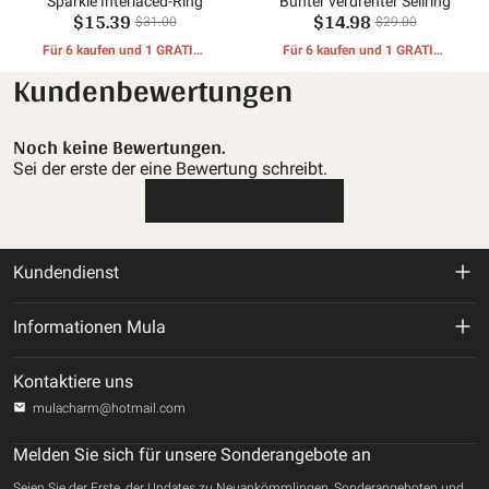
Sparkle Interlaced-Ring
Bunter verdrehter Seilring
$15.39
$14.98
$31.00
$29.00
Für 6 kaufen und 1 GRATIS-
Für 6 kaufen und 1 GRATIS-
GESCHENKE erhalten
GESCHENKE erhalten
Kundenbewertungen
Noch keine Bewertungen.
Sei der erste der eine Bewertung schreibt.
Eine Rezension schreiben
Kundendienst
Rückgabe- und Rückerstattungsrichtlinie
Informationen Mula
Versandbedingungen
Über uns
Kontaktiere uns
Datenschutz-Bestimmungen
mulacharm@hotmail.com
Verfolgen Sie Ihre Bestellung
Nutzungsbedingungen
Melden Sie sich für unsere Sonderangebote an
Kontaktiere uns
Seien Sie der Erste, der Updates zu Neuankömmlingen, Sonderangeboten und