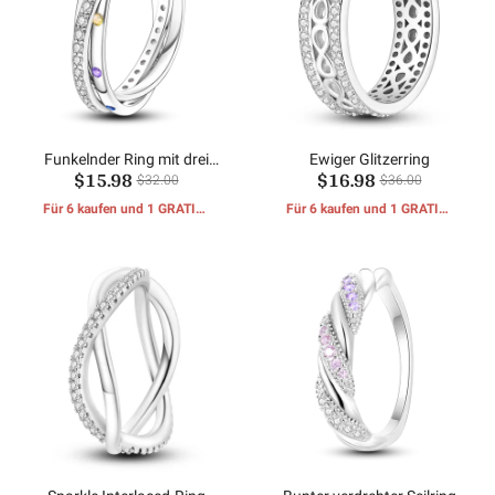
Funkelnder Ring mit drei
Ewiger Glitzerring
$15.98
$16.98
Ringen
$32.00
$36.00
Für 6 kaufen und 1 GRATIS-
Für 6 kaufen und 1 GRATIS-
GESCHENKE erhalten
GESCHENKE erhalten