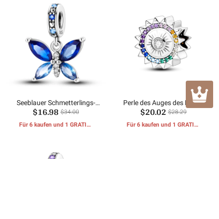
Seeblauer Schmetterlings-
Perle des Auges des Lichts
$16.98
$20.02
Charm
$34.00
$28.29
Für 6 kaufen und 1 GRATIS-
Für 6 kaufen und 1 GRATIS-
GESCHENKE erhalten
GESCHENKE erhalten