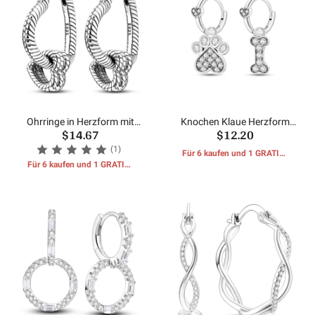
Ohrringe in Herzform mit
Knochen Klaue Herzform
$14.67
$12.20
Schlangenmuster
Ohrring
(1)
Für 6 kaufen und 1 GRATIS-
Für 6 kaufen und 1 GRATIS-
GESCHENKE erhalten
GESCHENKE erhalten