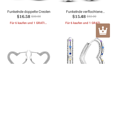
Funkelnde doppelte Creolen
Funkelnde verflochtene
$16.58
$15.48
Ohrringe
$33.00
$32.00
Für 6 kaufen und 1 GRATIS-
Für 6 kaufen und 1 GRATIS-
GESCHENKE erhalten
GESCHENKE erhalten
Funkelnde Pavé-Herz-
Bunte Herz-Form-Ohrringe
$16.99
$15.88
Ohrringe
$31.98
$33.00
Für 6 kaufen und 1 GRATIS-
Für 6 kaufen und 1 GRATIS-
GESCHENKE erhalten
GESCHENKE erhalten
Kundenbewertungen