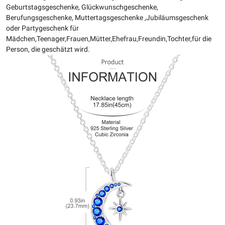
Geburtstagsgeschenke, Glückwunschgeschenke,
Berufungsgeschenke, Muttertagsgeschenke ,Jubiläumsgeschenk
oder Partygeschenk für
Mädchen,Teenager,Frauen,Mütter,Ehefrau,Freundin,Tochter,für die
Person, die geschätzt wird.