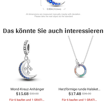
Das könnte Sie auch interessieren
Mond-Kreuz-Anhänger
Herzförmige runde Halskette
$15.68
$17.48
aus farbigem Zirkonium
$33.00
$36.00
Für 6 kaufen und 1 GRATIS-
Für 6 kaufen und 1 GRATIS-
GESCHENKE erhalten
GESCHENKE erhalten