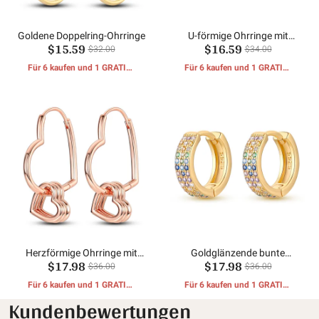
Goldene Doppelring-Ohrringe
U-förmige Ohrringe mit
$15.59
$16.59
Goldeinlage
$32.00
$34.00
Für 6 kaufen und 1 GRATIS-
Für 6 kaufen und 1 GRATIS-
GESCHENKE erhalten
GESCHENKE erhalten
Herzförmige Ohrringe mit
Goldglänzende bunte
$17.98
$17.98
mehreren Ringen aus
Ohrringe
$36.00
$36.00
Roségold
Für 6 kaufen und 1 GRATIS-
Für 6 kaufen und 1 GRATIS-
GESCHENKE erhalten
GESCHENKE erhalten
Kundenbewertungen