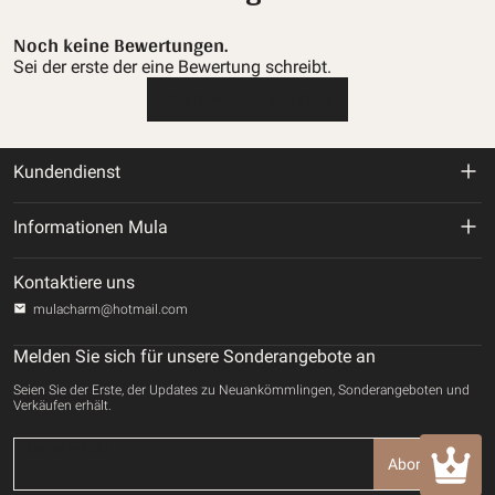
Noch keine Bewertungen.
Sei der erste der eine Bewertung schreibt.
Eine Rezension schreiben
Kundendienst
Rückgabe- und Rückerstattungsrichtlinie
Informationen Mula
Versandbedingungen
Über uns
Kontaktiere uns
Datenschutz-Bestimmungen
mulacharm@hotmail.com
Verfolgen Sie Ihre Bestellung
Nutzungsbedingungen
Melden Sie sich für unsere Sonderangebote an
Kontaktiere uns
Seien Sie der Erste, der Updates zu Neuankömmlingen, Sonderangeboten und
Zahlungsmethode
Verkäufen erhält.
GEISTIGE EIGENTUMSRECHTE
Abonnieren