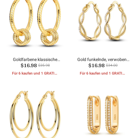
Goldfarbene klassische
Gold funkelnde, verwobene
$16.98
$16.98
Schlangenknochen-
Ohrringe
$35.98
$34.00
Mehrringohrringe
Für 6 kaufen und 1 GRATIS-
Für 6 kaufen und 1 GRATIS-
GESCHENKE erhalten
GESCHENKE erhalten