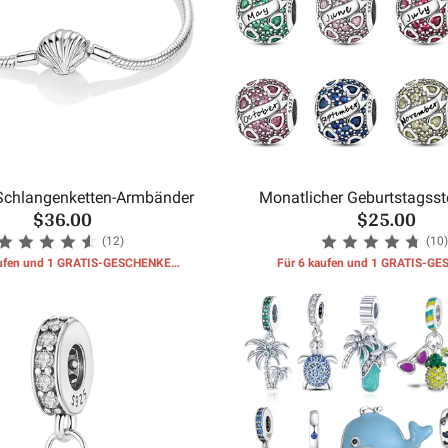
Schlangenketten-Armbänder
Monatlicher Geburtstagsste
$36.00
$25.00
Perlen
(12)
(10)
aufen und 1 GRATIS-GESCHENKE
Für 6 kaufen und 1 GRATIS-G
erhalten
erhalten