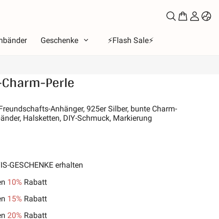
mbänder
Geschenke
⚡️Flash Sale⚡️
-Charm-Perle
a
tend
 Freundschafts-Anhänger, 925er Silber, bunte Charm-
bänder, Halsketten, DIY-Schmuck, Markierung
bet
e der Liebe
 Mond & Sonne
b
TIS-GESCHENKE erhalten
e der Familie
en
10%
Rabatt
& Haustiere
en
15%
Rabatt
s
en
20%
Rabatt