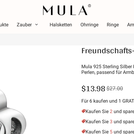
ukte
Zauber
Halsketten
Ohrringe
Ringe
Ar
Typ
Freundschafts
arbe
Them
Farbe
Thema
ot
Leuch
Mula 925 Sterling Silber
Perlen, passend für Arm
osa
Alpha
rün
Symbol
$13.98
$27.00
ila
Stern
old-gelb
Urlau
Für 6 kaufen und 1 GRA
Freund
Kaufen Sie
2
und spar
Tiere 
Kaufen Sie
3
und spar
Hobby
Kaufen Sie
5
und spar
Natur