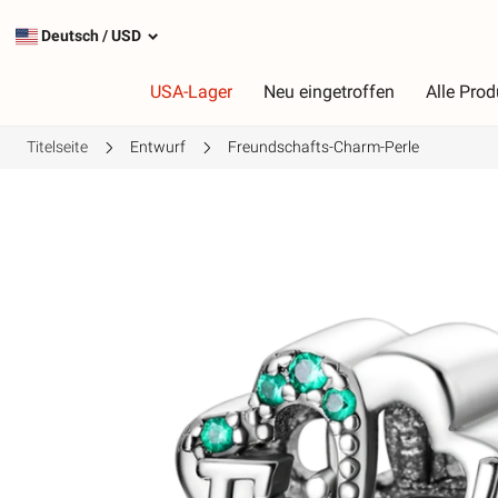
Deutsch
/
USD
USA-Lager
Neu eingetroffen
Alle Prod
Titelseite
Entwurf
Freundschafts-Charm-Perle
Typ
F
Die beliebtesten Charms
R
Silberanhänger
R
Baumelnde Charms
G
Sicherheitsketten
L
G