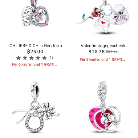
ICH LIEBE DICH in Herzform
Valentinstagsgeschenk
$25.00
$15.78
Baumeln
$31.80
(1)
Für 6 kaufen und 1 GRATIS-
Für 6 kaufen und 1 GRATIS-
GESCHENKE erhalten
GESCHENKE erhalten