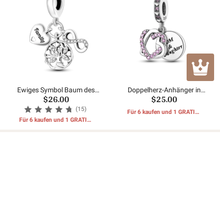
Ewiges Symbol Baum des
Doppelherz-Anhänger in
$26.00
$25.00
Lebens Perlen
runder Form
(15)
Für 6 kaufen und 1 GRATIS-
Für 6 kaufen und 1 GRATIS-
GESCHENKE erhalten
GESCHENKE erhalten
Kundenbewertungen
Noch keine Bewertungen.
Sei der erste der eine Bewertung schreibt.
Eine Rezension schreiben
Kundendienst