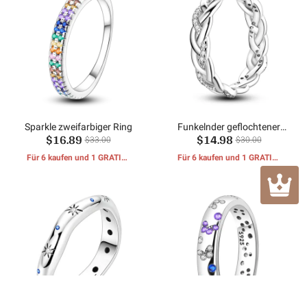
Sparkle zweifarbiger Ring
Funkelnder geflochtener
$16.89
$14.98
Ring
$33.00
$30.00
Für 6 kaufen und 1 GRATIS-
Für 6 kaufen und 1 GRATIS-
GESCHENKE erhalten
GESCHENKE erhalten