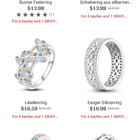
Bunter Federring
Schiebering aus silbernen
$13.98
$13.98
Perlen
$28.00
(1)
Für 6 kaufen und 1 GRATIS-
Für 6 kaufen und 1 GRATIS-
GESCHENKE erhalten
GESCHENKE erhalten
Libellenring
Ewiger Glitzerring
$16.59
$16.98
$34.00
$36.00
Für 6 kaufen und 1 GRATIS-
Für 6 kaufen und 1 GRATIS-
GESCHENKE erhalten
GESCHENKE erhalten