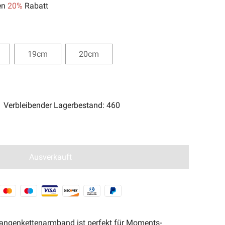
en
20%
Rabatt
ent Magic-Serie🧿
19cm
20cm
Verbleibender Lagerbestand
:
460
Ausverkauft
angenkettenarmband ist perfekt für Moments-