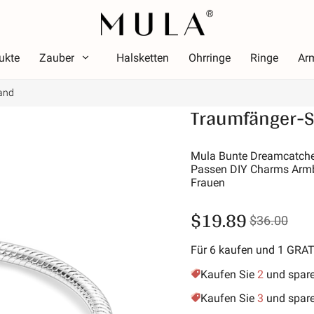
ukte
Zauber
Halsketten
Ohrringe
Ringe
Ar
and
Typ
Traumfänger-
arbe
Them
Farbe
Thema
ot
Leuch
Mula Bunte Dreamcatche
Passen DIY Charms Armb
osa
Alpha
Frauen
rün
Symbol
$19.89
ila
Stern
$36.00
old-gelb
Urlau
Für 6 kaufen und 1 GRA
Freund
Tiere 
Kaufen Sie
2
und spar
Hobby
Kaufen Sie
3
und spar
Natur