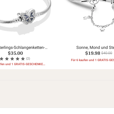
erlings-Schlangenketten-
Sonne, Mond und Ste
$35.00
$19.98
Armbänder
Sicherheitskette, Schlang
$40.00
Armband
(2)
Für 6 kaufen und 1 GRATIS-G
aufen und 1 GRATIS-GESCHENKE
erhalten
erhalten