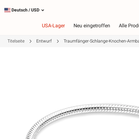
Deutsch
/
USD
USA-Lager
Neu eingetroffen
Alle Prod
Titelseite
Entwurf
Traumfänger-Schlange-Knochen-Armb
Typ
F
Die beliebtesten Charms
R
Silberanhänger
R
Baumelnde Charms
G
Sicherheitsketten
L
G