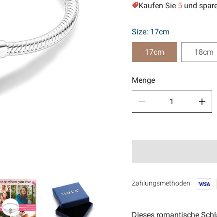
Kaufen Sie
5
und spar
Sport
🧿Anci
Size: 17cm
17cm
18cm
Menge
Zahlungsmethoden:
Dieses romantische Schl