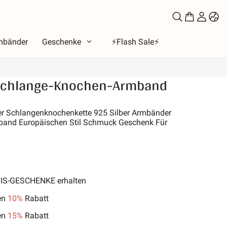
mbänder
Geschenke
⚡️Flash Sale⚡️
Schlange-Knochen-Armband
a
tend
r Schlangenknochenkette 925 Silber Armbänder
and Europäischen Stil Schmuck Geschenk Für
bet
e der Liebe
 Mond & Sonne
b
TIS-GESCHENKE erhalten
e der Familie
& Haustiere
en
10%
Rabatt
s
en
15%
Rabatt