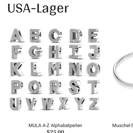
USA-Lager
MULA A-Z Alphabetperlen
Muschel-
$25.00