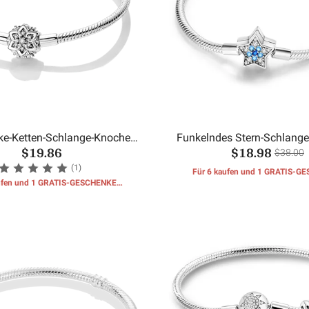
ke-Ketten-Schlange-Knochen-
Funkelndes Stern-Schlang
$19.86
$18.98
Armband
Armband
$38.00
(1)
Für 6 kaufen und 1 GRATIS-G
aufen und 1 GRATIS-GESCHENKE
erhalten
erhalten