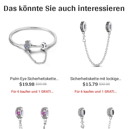
Das könnte Sie auch interessieren
Palm Eye Sicherheitskette
Sicherheitskette mit lockigem
$19.98
$15.79
Schlangenknochenkette
Muster
$39.98
$32.00
Für 6 kaufen und 1 GRATIS-
Für 6 kaufen und 1 GRATIS-
GESCHENKE erhalten
GESCHENKE erhalten