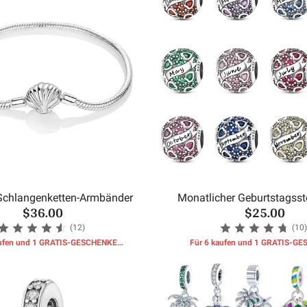
Schlangenketten-Armbänder
Monatlicher Geburtstagsste
$36.00
$25.00
Perlen
(12)
(10)
aufen und 1 GRATIS-GESCHENKE
Für 6 kaufen und 1 GRATIS-G
erhalten
erhalten