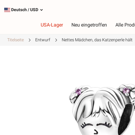
Deutsch
/
USD
USA-Lager
Neu eingetroffen
Alle Prod
Titelseite
Entwurf
Nettes Mädchen, das Katzenperle hält
Typ
F
Die beliebtesten Charms
R
Silberanhänger
R
Baumelnde Charms
G
Sicherheitsketten
L
G