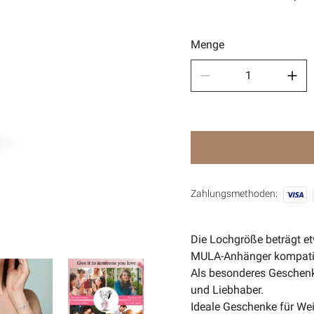
Sport
🧿Anci
Menge
Zahlungsmethoden:
Die Lochgröße beträgt e
MULA-Anhänger kompatib
Als besonderes Geschenk
und Liebhaber.
Ideale Geschenke für Wei