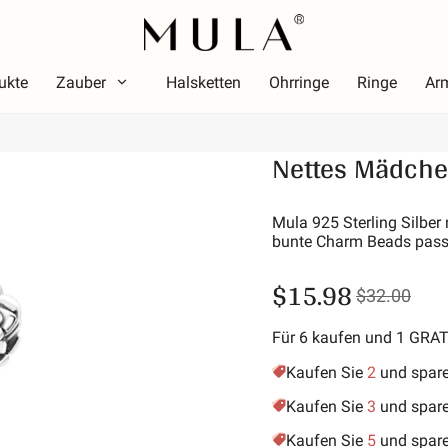
ukte
Zauber
Halsketten
Ohrringe
Ringe
Ar
Typ
Nettes Mädchen
arbe
Them
Farbe
Thema
ot
Leuch
Mula 925 Sterling Silber
bunte Charm Beads pass
osa
Alpha
rün
Symbol
$15.98
$32.00
ila
Stern
old-gelb
Urlau
Für 6 kaufen und 1 GRA
Freund
Kaufen Sie
2
und spar
Tiere 
Kaufen Sie
3
und spar
Hobby
Kaufen Sie
5
und spar
Natur