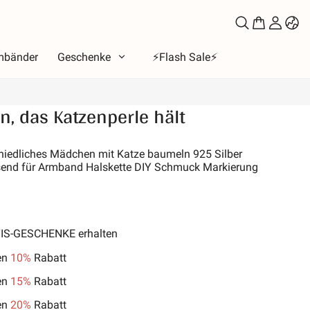
mbänder
Geschenke
⚡️Flash Sale⚡️
, das Katzenperle hält
a
tend
 niedliches Mädchen mit Katze baumeln 925 Silber
end für Armband Halskette DIY Schmuck Markierung
bet
e der Liebe
 Mond & Sonne
b
TIS-GESCHENKE erhalten
e der Familie
en
10%
Rabatt
& Haustiere
en
15%
Rabatt
s
en
20%
Rabatt