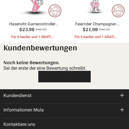
Hasenohr-Gamecontroller-
Feiernder Champagner-
$23.98
$21.98
Anhänger
Klemmanhänger
$46.00
$42.00
Für 6 kaufen und 1 GRATIS-
Für 6 kaufen und 1 GRATIS-
GESCHENKE erhalten
GESCHENKE erhalten
Kundenbewertungen
Noch keine Bewertungen.
Sei der erste der eine Bewertung schreibt.
Eine Rezension schreiben
Kundendienst
Rückgabe- und Rückerstattungsrichtlinie
Informationen Mula
Versandbedingungen
Über uns
Kontaktiere uns