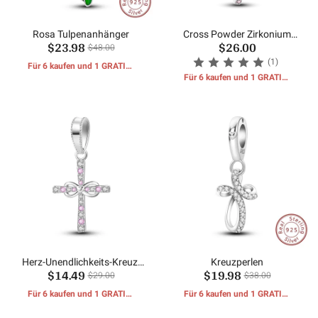
Rosa Tulpenanhänger
Cross Powder Zirkonium
$23.98
$26.00
Dangle
$48.00
(1)
Für 6 kaufen und 1 GRATIS-
GESCHENKE erhalten
Für 6 kaufen und 1 GRATIS-
GESCHENKE erhalten
Herz-Unendlichkeits-Kreuz-
Kreuzperlen
$14.49
$19.98
Anhänger
$29.00
$38.00
Für 6 kaufen und 1 GRATIS-
Für 6 kaufen und 1 GRATIS-
GESCHENKE erhalten
GESCHENKE erhalten