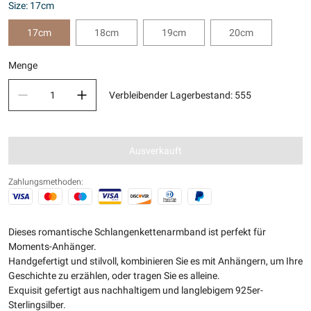
Size: 17cm
17cm
18cm
19cm
20cm
Menge
Verbleibender Lagerbestand
:
555
Ausverkauft
Zahlungsmethoden:
Dieses romantische Schlangenkettenarmband ist perfekt für
Moments-Anhänger.
Handgefertigt und stilvoll, kombinieren Sie es mit Anhängern, um Ihre
Geschichte zu erzählen, oder tragen Sie es alleine.
Exquisit gefertigt aus nachhaltigem und langlebigem 925er-
Sterlingsilber.