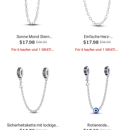
Sonne Mond Stern
Einfache Herz-
$17.98
$17.98
Sicherheitskette
Sicherheitskette
$36.00
$36.00
Für 6 kaufen und 1 GRATIS-
Für 6 kaufen und 1 GRATIS-
GESCHENKE erhalten
GESCHENKE erhalten
Sicherheitskette mit lockigem
Rotierende
Muster
Augensicherheitskette