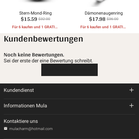
Stern-Mond-Ring
Dämonenaugenring
$15.59
$17.98
$32.00
$36.00
Für 6 kaufen und 1 GRATIS-
Für 6 kaufen und 1 GRATIS-
GESCHENKE erhalten
GESCHENKE erhalten
Kundenbewertungen
Noch keine Bewertungen.
Sei der erste der eine Bewertung schreibt.
Eine Rezension schreiben
Kundendienst
Rückgabe- und Rückerstattungsrichtlinie
Informationen Mula
Versandbedingungen
Über uns
Kontaktiere uns
Datenschutz-Bestimmungen
mulacharm@hotmail.com
Verfolgen Sie Ihre Bestellung