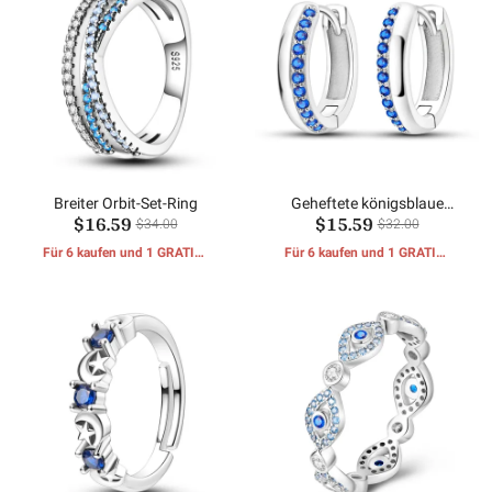
Breiter Orbit-Set-Ring
Geheftete königsblaue
$16.59
$15.59
Ohrringe
$34.00
$32.00
Für 6 kaufen und 1 GRATIS-
Für 6 kaufen und 1 GRATIS-
GESCHENKE erhalten
GESCHENKE erhalten