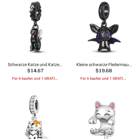
Schwarze Katze und Katzen-
Kleine schwarze Fledermaus
$14.67
$19.68
Teaser baumeln
baumeln
Für 6 kaufen und 1 GRATIS-
Für 6 kaufen und 1 GRATIS-
GESCHENKE erhalten
GESCHENKE erhalten