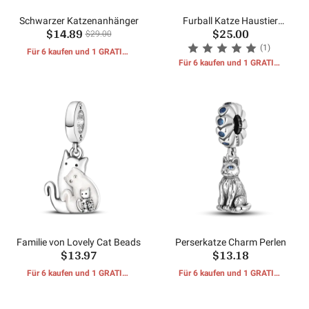
Schwarzer Katzenanhänger
Furball Katze Haustier
$14.89
$25.00
Charm Perlen
$29.00
(1)
Für 6 kaufen und 1 GRATIS-
GESCHENKE erhalten
Für 6 kaufen und 1 GRATIS-
GESCHENKE erhalten
Familie von Lovely Cat Beads
Perserkatze Charm Perlen
$13.97
$13.18
Für 6 kaufen und 1 GRATIS-
Für 6 kaufen und 1 GRATIS-
GESCHENKE erhalten
GESCHENKE erhalten