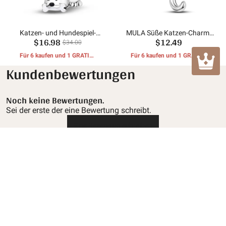
Katzen- und Hundespiel-
MULA Süße Katzen-Charm-
$16.98
$12.49
Perlenanhänger
Perlen
$34.00
Für 6 kaufen und 1 GRATIS-
Für 6 kaufen und 1 GRATIS-
GESCHENKE erhalten
GESCHENKE erhalten
Kundenbewertungen
Noch keine Bewertungen.
Sei der erste der eine Bewertung schreibt.
Eine Rezension schreiben
Kundendienst
Rückgabe- und Rückerstattungsrichtlinie
Informationen Mula
Versandbedingungen
Über uns
Kontaktiere uns
Datenschutz-Bestimmungen
mulacharm@hotmail.com
Verfolgen Sie Ihre Bestellung