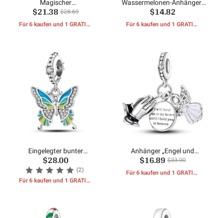
Magischer
Wassermelonen-Anhänger-
$21.38
$14.82
Schmetterlingsbaum
Charms
$28.69
Für 6 kaufen und 1 GRATIS-
Für 6 kaufen und 1 GRATIS-
GESCHENKE erhalten
GESCHENKE erhalten
Eingelegter bunter
Anhänger „Engel und
$28.00
$16.89
Schmetterlingsbaum
Glaube“.
$33.00
(2)
Für 6 kaufen und 1 GRATIS-
Für 6 kaufen und 1 GRATIS-
GESCHENKE erhalten
GESCHENKE erhalten